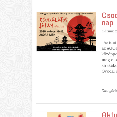
Csod
nap
Dátum:
2
Az idei 
az AGOR
középpo
meg e tá
kirakóko
Óvodai 
Kategóri
Aktu