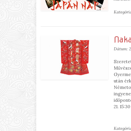
Kategóri
Naka
Dátum:
2
Szerete
Művésze
Gyermek
után ér
Németors
ingyene
időpont
21. 15:3
Kategóri