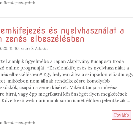
a:
Rendezvényeink
lemkifejezés és nyelvhasználat a
n zenés elbeszélésben
020. 11. 10.
szerző:
Admin
tel ajánljuk figyelmébe a Japán Alapítvány Budapesti Iroda
ző online programját. *Érzelemkifejezés és nyelvhasználat a
enés elbeszélésben* Egy helyben állva a színpadon előadni eg
tet, miközben nem állnak rendelkezésre komolyabb
zközkök, csupán a zenei kíséret. Miként tudja a művész
re bírni, vagy épp megríkatni közönségét ilyen megkötések
? Következő webináriumunk során ismét élőben jelentkezik …
Tovább
a:
Rendezvényeink