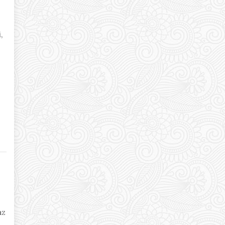
,
n
az