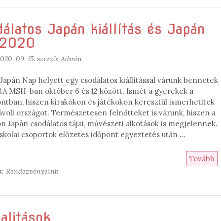
álatos Japán kiállítás és Japán
 2020
020. 09. 15.
szerző:
Admin
Japán Nap helyett egy csodálatos kiállítással várunk bennetek
A MSH-ban október 6 és 12 között. Ismét a gyerekek a
ntban, hiszen kirakókon és játékokon keresztül ismerhetitek
voli országot. Természetesen felnőtteket is várunk, hiszen a
n Japán csodálatos tájai, művészeti alkotások is megjelennek.
iskolai csoportok előzetes időpont egyeztetés után …
Tovább
a:
Rendezvényeink
alitások