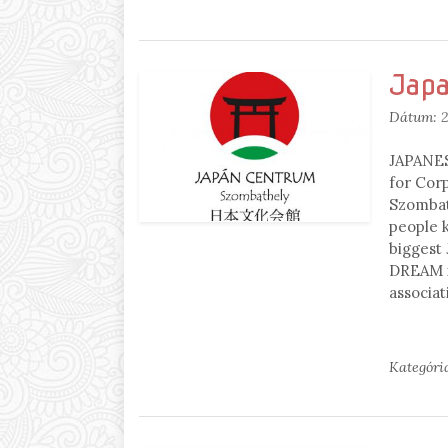
Japa
Dátum:
2
JAPANES
for Cor
Szombat
people 
biggest
DREAM i
associat
Kategóri