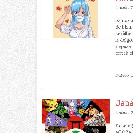
Dátum:
2
Sajnos a
de bízu
kerülhe
is dolgo
népszerű
éritek e
Kategóri
Jap
Dátum:
2
Közeleg
AGORA M