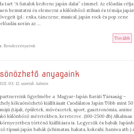
ila tart “A fiatalok kedvenc japán dalai” címmel. Az előadás célja
esen bemutatni és elemezni a különböző stílusú és témája japá
övegeit (pl.: enka, tánczene, musical, japán rock és pop zene
z előadás során az …
Tovább
a:
Rendezvényeink
sönözhető anyagaink
021. 03. 12.
szerző:
Admin
k partnereink figyelmébe a Magyar-Japán Baráti Társaság –
hely kölcsönözhető kiállításait Csodálatos Japán Több mint 50
májú (tájak, épületek, művészetek, sport, gasztronómia, anime
irakó különböző méretekben, keretezve. (100-2500 db) Alkalmas
i környezetben történő kiállításra is. Legyezők és babák Japánb
ő típusú japán babák (ichimatsu, hakata, kokeshi, haniwa stb.) 