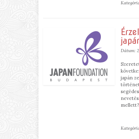
Kategóri
Érze
japá
Dátum:
2
Szeretet
követke
japán z
történe
segédes
nevetés
mellett
Kategóri