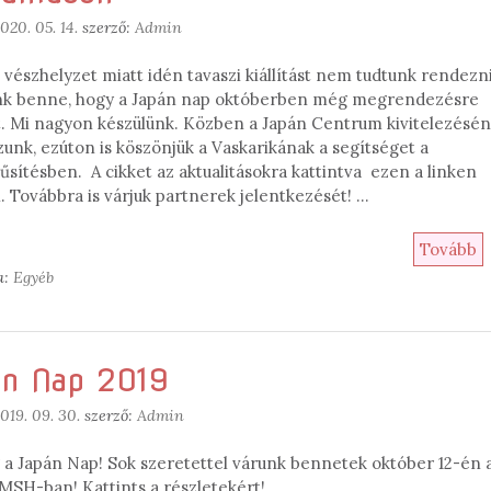
020. 05. 14.
szerző:
Admin
 vészhelyzet miatt idén tavaszi kiállítást nem tudtunk rendezni
nk benne, hogy a Japán nap októberben még megrendezésre
t. Mi nagyon készülünk. Közben a Japán Centrum kivitelezésé
zunk, ezúton is köszönjük a Vaskarikának a segítséget a
sítésben. A cikket az aktualitásokra kattintva ezen a linken
l. Továbbra is várjuk partnerek jelentkezését! …
Tovább
a:
Egyéb
án Nap 2019
019. 09. 30.
szerző:
Admin
 a Japán Nap! Sok szeretettel várunk bennetek október 12-én 
SH-ban! Kattints a részletekért!