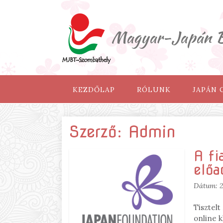
Magyar-Japán Ba
KEZDŐLAP
RÓLUNK
JAPÁN
Szerző:
Admin
A fi
előa
Dátum:
2
Tisztel
online k