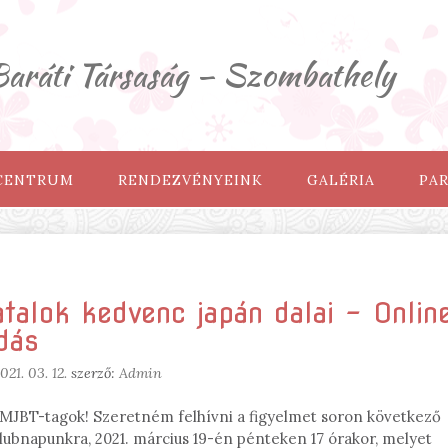
ráti Társaság – Szombathely
 CENTRUM
RENDEZVÉNYEINK
GALÉRIA
PA
atalok kedvenc japán dalai – Onlin
dás
021. 03. 12.
szerző:
Admin
t MJBT-tagok! Szeretném felhívni a figyelmet soron következő
lubnapunkra, 2021. március 19-én pénteken 17 órakor, melyet