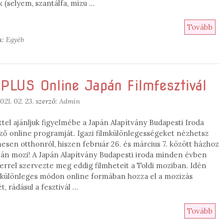
 (selyem, szantálfa, mizu …
Tovább
a:
Egyéb
PLUS Online Japán Filmfesztivál
021. 02. 23.
szerző:
Admin
tel ajánljuk figyelmébe a Japán Alapítvány Budapesti Iroda
ző online programját. Igazi filmkülönlegességeket nézhetsz
esen otthonról, hiszen február 26. és március 7. között házho
apán mozi! A Japán Alapítvány Budapesti iroda minden évben
errel szervezte meg eddig filmheteit a Toldi moziban. Idén
, különleges módon online formában hozza el a mozizás
, rádásul a fesztivál …
Tovább