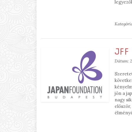
legyezők
Kategóri
JFF 
Dátum:
2
Szeretet
követke
kényelm
jön a j
nagy sik
először
élményét