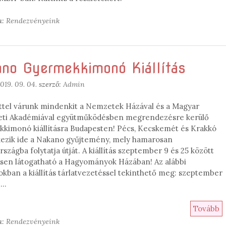
a:
Rendezvényeink
no Gyermekkimonó Kiállítás
019. 09. 04.
szerző:
Admin
ttel várunk mindenkit a Nemzetek Házával és a Magyar
ti Akadémiával együtműködésben megrendezésre kerülő
kimonó kiállításra Budapesten! Pécs, Kecskemét és Krakkó
kezik ide a Nakano gyűjtemény, mely hamarosan
zágba folytatja útját. A kiállítás szeptember 9 és 25 között
sen látogatható a Hagyományok Házában! Az alábbi
okban a kiállítás tárlatvezetéssel tekinthető meg: szeptember
0 …
Tovább
a:
Rendezvényeink