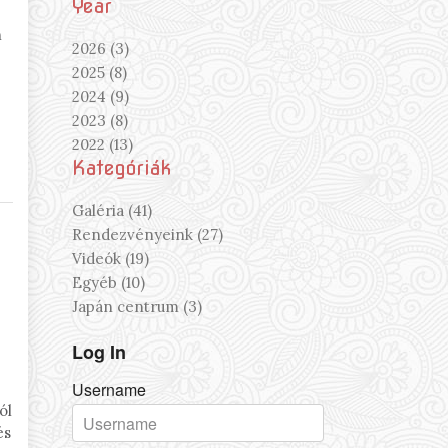
Year
n
2026 (3)
2025 (8)
2024 (9)
2023 (8)
2022 (13)
Kategóriák
Galéria (41)
Rendezvényeink (27)
Videók (19)
Egyéb (10)
Japán centrum (3)
Log In
Username
ól
és