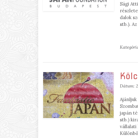
Sági Att
részlet
dalok sz
stb.). A
Kategóri
Kölc
Dátum:
2
Ajánlju
Szombat
japán té
stb.) k
vállalat
Különböz