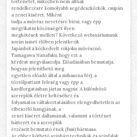
történetet, miközben nem állnak
rendelkezésre komolyabb segédeszközkök, csupán
a zenei kíséret. Miként
tudja a művész nevetésre bírni, vagy épp
megríkatni közönségét ilyen
megkötések mellett? Következő webináriumunk
során ismét élőben jelentkezik
Japánból a közkedvelt rókjoku művésznő,
Tamagawa Nanafuku, hogy ezt a
kérdést megválaszolja. Előadásában bemutatja,
hogyan jeleníthető meg
egyetlen előadó által a mihaszna férj, a
tűzrőlpattant feleség vagy épp a
kardforgatásban jártas nagyúr. A különböző
szereplők életre keltéséhez és
folyamatos váltakoztatásához elengedhetetlen az
elbeszélő hangjának, a
zenei kíséret dallamának, valamint a történet
hátterét és a szereplők
érzéseit bemutató ének (fusi) hármasa.
Az ehhez köthető színházi technikák és színfalak