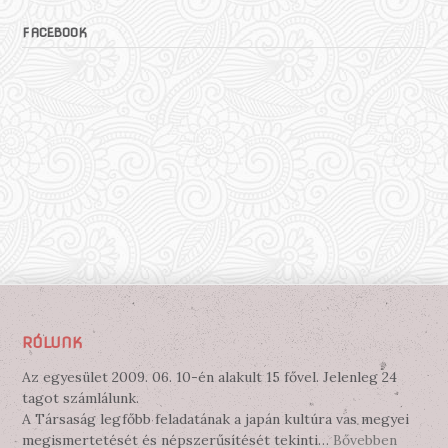
FACEBOOK
RÓLUNK
Az egyesület 2009. 06. 10-én alakult 15 fővel. Jelenleg 24
tagot számlálunk.
A Társaság legfőbb feladatának a japán kultúra vas megyei
megismertetését és népszerűsítését tekinti…
Bővebben