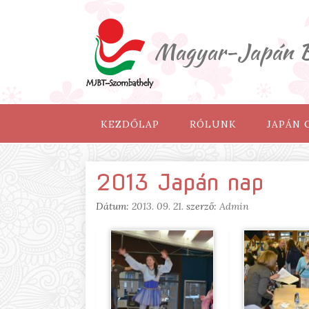
Magyar-Japán Ba
KEZDŐLAP
RÓLUNK
JAPÁN
2013 Japán nap
Dátum:
2013. 09. 21.
szerző:
Admin