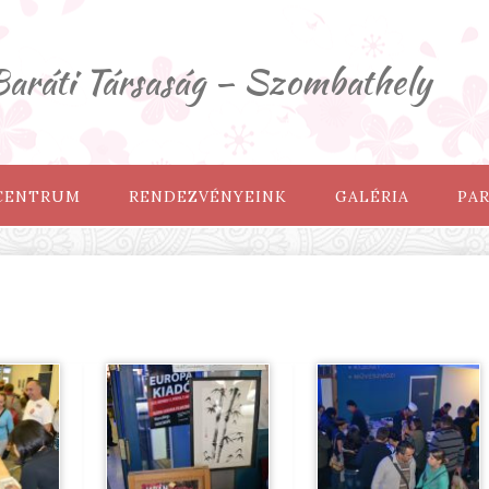
ráti Társaság – Szombathely
 CENTRUM
RENDEZVÉNYEINK
GALÉRIA
PA